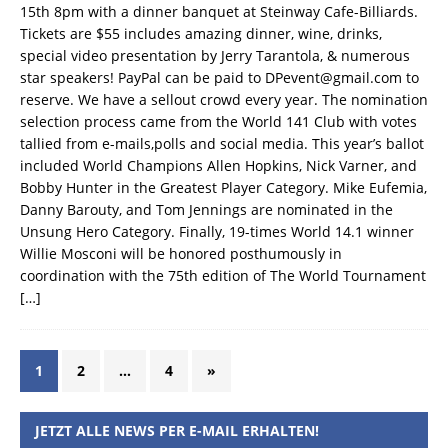
15th 8pm with a dinner banquet at Steinway Cafe-Billiards.
Tickets are $55 includes amazing dinner, wine, drinks,
special video presentation by Jerry Tarantola, & numerous
star speakers! PayPal can be paid to DPevent@gmail.com to
reserve. We have a sellout crowd every year. The nomination
selection process came from the World 141 Club with votes
tallied from e-mails,polls and social media. This year’s ballot
included World Champions Allen Hopkins, Nick Varner, and
Bobby Hunter in the Greatest Player Category. Mike Eufemia,
Danny Barouty, and Tom Jennings are nominated in the
Unsung Hero Category. Finally, 19-times World 14.1 winner
Willie Mosconi will be honored posthumously in
coordination with the 75th edition of The World Tournament
[…]
1
2
…
4
»
JETZT ALLE NEWS PER E-MAIL ERHALTEN!